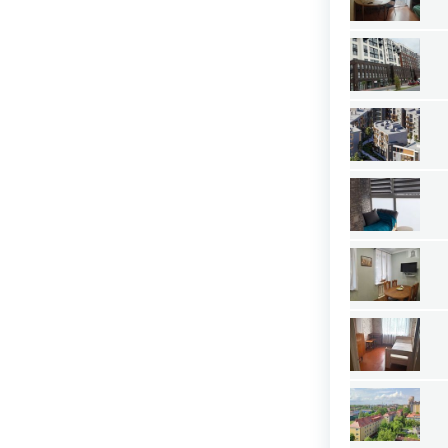
Тульская область
Тыва республика
Тюменская область
Удмуртия республика
Ульяновская область
Хабаровский край
Хакасия республика
Ханты-Мансийский АО — Югра
Челябинская область
Чечня республика
Чувашия республика
Чукотский АО
Ямало-Ненецкий АО
Ярославская область
Недвижимость за рубежом