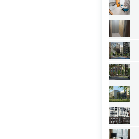
Омская область
Оренбургская область
Орловская область
Пензенская область
Пермский край
Приморский край
Псковская область
Ростовская область
Рязанская область
Самарская область
Саратовская область
Саха (Якутия) республика
Сахалинская область
Свердловская область
Северная Осетия-Алания республика
Смоленская область
Ставропольский край
Тамбовская область
Татарстан республика
Тверская область
Томская область