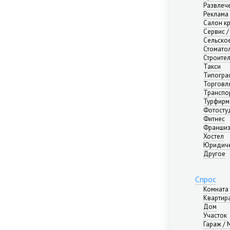
Развлече
Реклама
Салон к
Сервис /
Сельско
Стомато
Строите
Такси
Типогра
Торговл
Транспо
Турфирм
Фотосту
Фитнес
Франши
Хостел
Юридиче
Другое
Спрос
Комната
Квартир
Дом
Участок
Гараж /