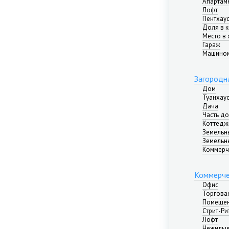
Апартам
Лофт
Пентхау
Доля в 
Место в 
Гараж
Машино
Загородн
Дом
Туанхау
Дача
Часть д
Коттедж
Земельн
Земельн
Коммерч
Коммерче
Офис
Торгова
Помещен
Стрит-Ри
Лофт
Нежилые