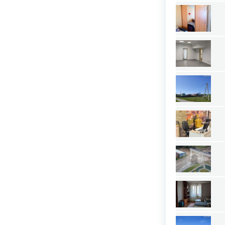
Нижний Новгород
Новосибирск
Омск
Пермь
Ростов-на-Дону
Самара
Саратов
Севастополь
Симферополь
Сочи
Сургут
Тюмень
Уфа
Челябинск
Ялта
Ярославль
Адыгея республика
Алтай республика
Алтайский край
Амурская область
Архангельская область