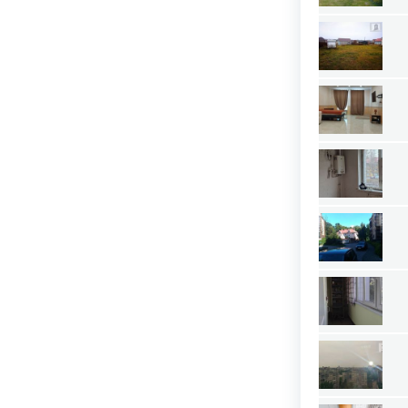
Карачаево-Черкесия республика
Карелия республика
Кемеровская область
Кировская область
Коми республика
Костромская область
Краснодарский край
Красноярский край
Крым республика
Курганская область
Курская область
Липецкая область
Магаданская область
Марий Эл республика
Мордовия республика
Мурманская область
Ненецкий АО
Нижегородская область
Новгородская область
Новосибирская область