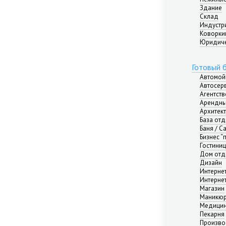
Здание
Склад
Индустр
Коворкин
Юридиче
Готовый 
Автомой
Автосер
Агентст
Арендны
Архитек
База от
Баня / С
Бизнес “
Гостини
Дом отд
Дизайн
Интерне
Интерне
Магазин
Маникюр
Медицин
Пекарня
Произво