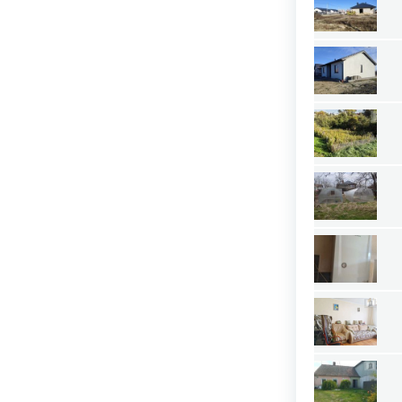
Астраханская область
Башкортостан республика
Белгородская область
Брянская область
Бурятия республика
Владимирская область
Волгоградская область
Вологодская область
Воронежская область
Дагестан республика
Еврейская АО
Забайкальский край
Ивановская область
Ингушетия республика
Иркутская область
Кабардино-Балкария республика
Калининградская область
Калмыкия республика
Калужская область
Камчатский край