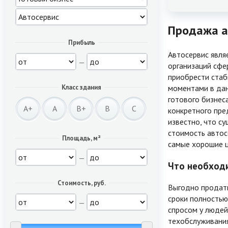
Продажа а
Прибыль
Автосервис явля
—
организаций сфе
приобрести ста
моментами в дан
Класс здания
готового бизнес
A+
A
B+
B
C
конкретного пред
известно, что с
стоимость автос
Площадь, м²
самые хорошие ц
—
Что необходи
Стоимость, руб.
Выгодно продать
сроки полностью
—
спросом у людей
техобслуживани