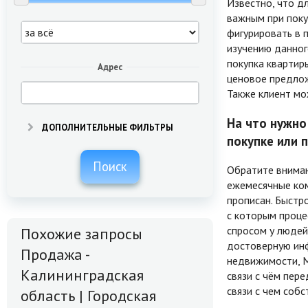
Известно, что д
важным при поку
фигурировать в 
изучению данног
покупка квартир
Адрес
ценовое предлож
Также клиент мо
На что нужно
ДОПОЛНИТЕЛЬНЫЕ ФИЛЬТРЫ
покупке или 
Поиск
Обратите вниман
ежемесячные ком
прописан. Быстр
с которым проце
спросом у людей
Похожие запросы
достоверную инф
Продажа -
недвижимости, М
Калининградская
связи с чём пере
связи с чем соб
область | Городская