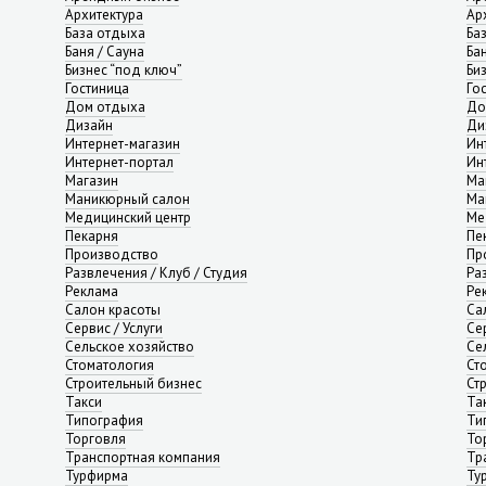
Архитектура
Ар
База отдыха
Ба
Баня / Сауна
Ба
Бизнес “под ключ”
Би
Гостиница
Го
Дом отдыха
До
Дизайн
Ди
Интернет-магазин
Ин
Интернет-портал
Ин
Магазин
Ма
Маникюрный салон
Ма
Медицинский центр
Ме
Пекарня
Пе
Производство
Пр
Развлечения / Клуб / Студия
Ра
Реклама
Ре
Салон красоты
Са
Сервис / Услуги
Сер
Сельское хозяйство
Се
Стоматология
Ст
Строительный бизнес
Ст
Такси
Та
Типография
Ти
Торговля
То
Транспортная компания
Тр
Турфирма
Ту