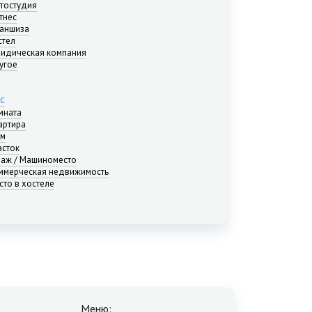
тостудия
тнес
аншиза
стел
идическая компания
угое
с
мната
артира
м
асток
раж / Машиноместо
ммерческая недвижимость
сто в хостеле
Меню: