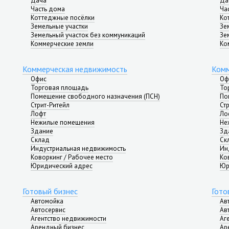
Дача
Да
Часть дома
Ча
Коттеджные посёлки
Ко
Земельные участки
Зе
Земельный участок без коммуникаций
Зе
Коммерческие земли
Ко
Коммерческая недвижимость
Комм
Офис
Оф
Торговая площадь
То
Помещение свободного назначения (ПСН)
По
Стрит-Ритейл
Ст
Лофт
Ло
Нежилые помещения
Не
Здание
Зд
Склад
Ск
Индустриальная недвижимость
Ин
Коворкинг / Рабочее место
Ко
Юридический адрес
Юр
Готовый бизнес
Гото
Автомойка
Ав
Автосервис
Ав
Агентство недвижимости
Аг
Арендный бизнес
Ар