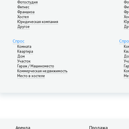
Фотостудия
Фо
Фитнес
Фи
Франшиза
Фр
Хостел
Хо
Юридическая компания
Юр
Другое
Др
Спрос
Спро
Комната
Ко
Квартира
Кв
Дом
До
Участок
Уч
Гараж / Машиноместо
Га
Коммерческая недвижимость
Ко
Место в хостеле
Ме
Аренда
Продажа