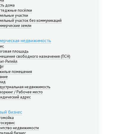
ча
сть дома
ттеджные посёлки
мельные участки
мельный участок без коммуникаций
ммерческие земли
ерческая недвижимость
ис
рговая площадь
мещение свободного назначения (ПСН)
рит-Ритейл
фт
жилые помещения
ание
лад
дустриальная недвижимость
воркинг / Рабочее место
идический адрес
вый бизнес
томойка
тосервис
ентство недвижимости
ендный бизнес