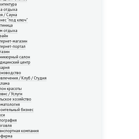
хитектура
за отдыха
ня / Сауна
знес “под ключ”
стиница
м отдыха
зайн
тернет-магазин
тернет-портал
газин
никюрный салон
дицинский центр
карня
оизводство
звлечения / Клуб / Студия
клама
лон красоты
вис / Услуги
льское хозяйство
оматология
роительный бизнес
кси
пография
рговля
анспортная компания
рфирма