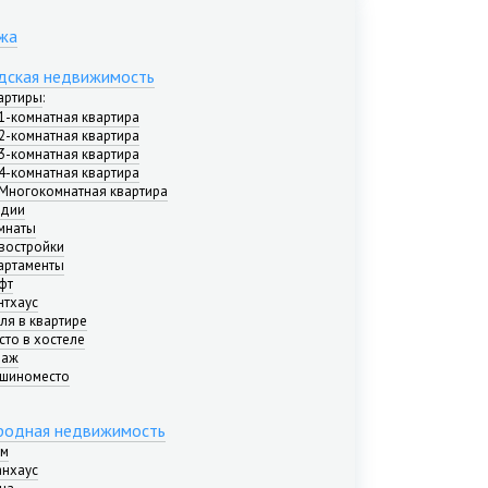
жа
дская недвижимость
артиры
:
1-комнатная квартира
2-комнатная квартира
3-комнатная квартира
4-комнатная квартира
Многокомнатная квартира
удии
мнаты
востройки
артаменты
фт
нтхаус
ля в квартире
сто в хостеле
раж
шиноместо
родная недвижимость
м
анхаус