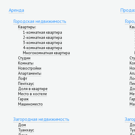
Аренда
Прода
Городская недвижимость
Горо
Квартиры
:
Кв
1-комнатная квартира
2-комнатная квартира
3-комнатная квартира
4-комнатная квартира
Многокомнатная квартира
Студии
Ст
Комнаты
Ко
Новостройки
Но
Апартаменты
Ап
Лофт
Ло
Пентхаус
Пе
Доля в квартире
До
Место в хостеле
Ме
Гараж
Га
Машиноместо
Ма
Загородная недвижимость
Заго
Дом
До
Туанхаус
Ту