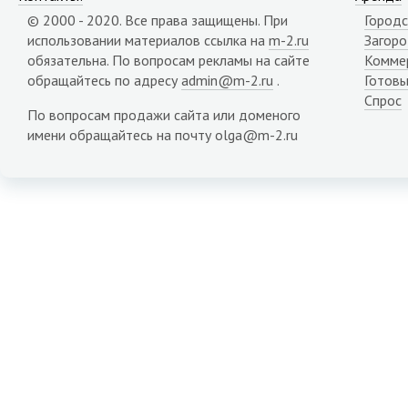
Карачаево-Черкесия республика
© 2000 - 2020. Все права защищены. При
Городс
Карелия республика
использовании материалов ссылка на
m-2.ru
Загор
Кемеровская область
обязательна. По вопросам рекламы на сайте
Комме
Кировская область
обращайтесь по адресу
admin@m-2.ru
.
Готовы
Коми республика
Спрос
Костромская область
По вопросам продажи сайта или доменого
Краснодарский край
имени обращайтесь на почту olga@m-2.ru
Красноярский край
Крым республика
Курганская область
Курская область
Липецкая область
Магаданская область
Марий Эл республика
Мордовия республика
Мурманская область
Ненецкий АО
Нижегородская область
Новгородская область
Новосибирская область