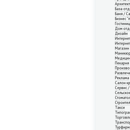
Нижний Новгород
Архитек
Новосибирск
База от
Баня / С
Омск
Бизнес “
Пермь
Гостини
Ростов-на-Дону
Дом отд
Самара
Дизайн
Интерне
Саратов
Интерне
Севастополь
Магазин
Симферополь
Маникюр
Медицин
Сочи
Пекарня
Сургут
Произво
Тюмень
Развлече
Реклама
Уфа
Салон к
Челябинск
Сервис /
Ялта
Сельско
Ярославль
Стомато
Строите
Адыгея республика
Такси
Алтай республика
Типогра
Алтайский край
Торговл
Транспо
Амурская область
Турфирм
Архангельская область