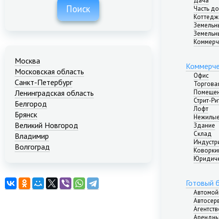
Дача
Поиск
Часть д
Коттедж
Земельн
Земельн
Коммерч
Москва
Коммерче
Московская область
Офис
Санкт-Петербург
Торгова
Помещен
Ленинградская область
Стрит-Ри
Белгород
Лофт
Брянск
Нежилые
Великий Новгород
Здание
Склад
Владимир
Индустр
Волгоград
Коворкин
Екатеринбург
Юридиче
Иваново
Казань
Готовый 
Калининград
Автомой
Краснодар
Автосер
Агентст
Красноярск
Арендны