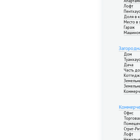
Апартам
Лофт
Пентхау
Доля в 
Место в 
Гараж
Машино
Загородн
Дом
Туанхау
Дача
Часть д
Коттедж
Земельн
Земельн
Коммерч
Коммерче
Офис
Торгова
Помещен
Стрит-Ри
Лофт
Нежилые