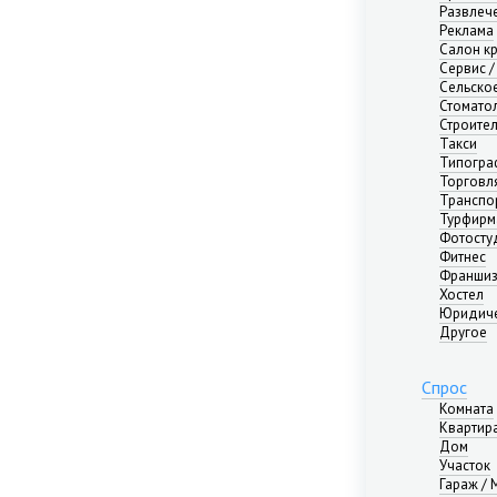
Развлече
Реклама
Салон к
Сервис /
Сельско
Стомато
Строите
Такси
Типогра
Торговл
Транспо
Турфирм
Фотосту
Фитнес
Франши
Хостел
Юридиче
Другое
Спрос
Комната
Квартир
Дом
Участок
Гараж /