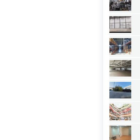
Астраханская область
Башкортостан республика
Белгородская область
Брянская область
Бурятия республика
Владимирская область
Волгоградская область
Вологодская область
Воронежская область
Дагестан республика
Еврейская АО
Забайкальский край
Ивановская область
Ингушетия республика
Иркутская область
Кабардино-Балкария республика
Калининградская область
Калмыкия республика
Калужская область
Камчатский край