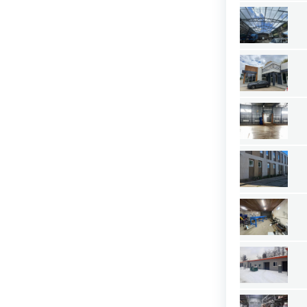
Нижний Новгород
Новосибирск
Омск
Пермь
Ростов-на-Дону
Самара
Саратов
Севастополь
Симферополь
Сочи
Сургут
Тюмень
Уфа
Челябинск
Ялта
Ярославль
Адыгея республика
Алтай республика
Алтайский край
Амурская область
Архангельская область