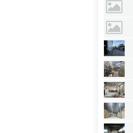
Омская область
Оренбургская область
Орловская область
Пензенская область
Пермский край
Приморский край
Псковская область
Ростовская область
Рязанская область
Самарская область
Саратовская область
Саха (Якутия) республика
Сахалинская область
Свердловская область
Северная Осетия-Алания республика
Смоленская область
Ставропольский край
Тамбовская область
Татарстан республика
Тверская область
Томская область