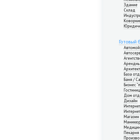
Здание
Склад
Индустр
Коворкин
Юридиче
Готовый 
Автомой
Автосер
Агентст
Арендны
Архитек
База от
Баня / С
Бизнес “
Гостини
Дом отд
Дизайн
Интерне
Интерне
Магазин
Маникюр
Медицин
Пекарня
Произво