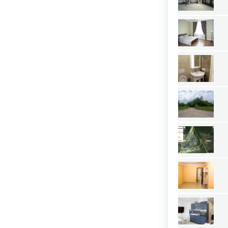
Тульская область
Тыва республика
Тюменская область
Удмуртия республика
Ульяновская область
Хабаровский край
Хакасия республика
Ханты-Мансийский АО — Югра
Челябинская область
Чечня республика
Чувашия республика
Чукотский АО
Ямало-Ненецкий АО
Ярославская область
Недвижимость за рубежом