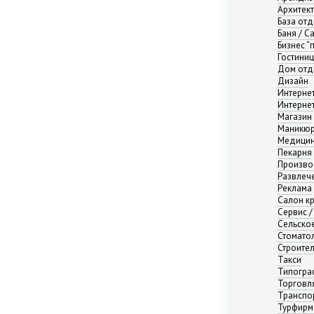
Нижний Новгород
Архитек
Новосибирск
База от
Баня / С
Омск
Бизнес “
Пермь
Гостини
Ростов-на-Дону
Дом отд
Самара
Дизайн
Интерне
Саратов
Интерне
Севастополь
Магазин
Симферополь
Маникюр
Медицин
Сочи
Пекарня
Сургут
Произво
Тюмень
Развлече
Реклама
Уфа
Салон к
Челябинск
Сервис /
Ялта
Сельско
Ярославль
Стомато
Строите
Адыгея республика
Такси
Алтай республика
Типогра
Алтайский край
Торговл
Транспо
Амурская область
Турфирм
Архангельская область