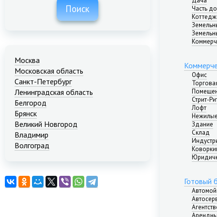
Дача
Поиск
Часть д
Коттедж
Земельн
Земельн
Коммерч
Москва
Коммерче
Московская область
Офис
Санкт-Петербург
Торгова
Помещен
Ленинградская область
Стрит-Ри
Белгород
Лофт
Брянск
Нежилые
Великий Новгород
Здание
Склад
Владимир
Индустр
Волгоград
Коворкин
Екатеринбург
Юридиче
Иваново
Казань
Готовый 
Калининград
Автомой
Краснодар
Автосер
Агентст
Красноярск
Арендны