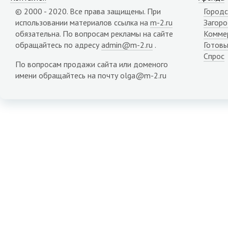
Карачаево-Черкесия республика
© 2000 - 2020. Все права защищены. При
Городс
Карелия республика
использовании материалов ссылка на
m-2.ru
Загор
Кемеровская область
обязательна. По вопросам рекламы на сайте
Комме
Кировская область
обращайтесь по адресу
admin@m-2.ru
.
Готовы
Коми республика
Спрос
Костромская область
По вопросам продажи сайта или доменого
Краснодарский край
имени обращайтесь на почту olga@m-2.ru
Красноярский край
Крым республика
Курганская область
Курская область
Липецкая область
Магаданская область
Марий Эл республика
Мордовия республика
Мурманская область
Ненецкий АО
Нижегородская область
Новгородская область
Новосибирская область