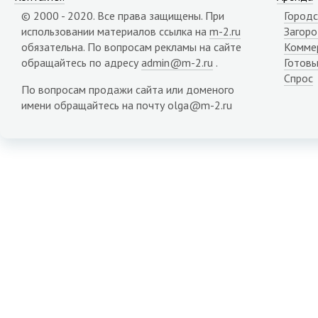
Карачаево-Черкесия республика
© 2000 - 2020. Все права защищены. При
Городс
Карелия республика
использовании материалов ссылка на
m-2.ru
Загор
Кемеровская область
обязательна. По вопросам рекламы на сайте
Комме
Кировская область
обращайтесь по адресу
admin@m-2.ru
.
Готовы
Коми республика
Спрос
Костромская область
По вопросам продажи сайта или доменого
Краснодарский край
имени обращайтесь на почту olga@m-2.ru
Красноярский край
Крым республика
Курганская область
Курская область
Липецкая область
Магаданская область
Марий Эл республика
Мордовия республика
Мурманская область
Ненецкий АО
Нижегородская область
Новгородская область
Новосибирская область