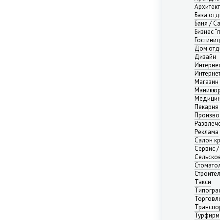
Нижний Новгород
Архитек
Новосибирск
База от
Баня / С
Омск
Бизнес “
Пермь
Гостини
Ростов-на-Дону
Дом отд
Самара
Дизайн
Интерне
Саратов
Интерне
Севастополь
Магазин
Симферополь
Маникюр
Медицин
Сочи
Пекарня
Сургут
Произво
Тюмень
Развлече
Реклама
Уфа
Салон к
Челябинск
Сервис /
Ялта
Сельско
Ярославль
Стомато
Строите
Адыгея республика
Такси
Алтай республика
Типогра
Алтайский край
Торговл
Транспо
Амурская область
Турфирм
Архангельская область