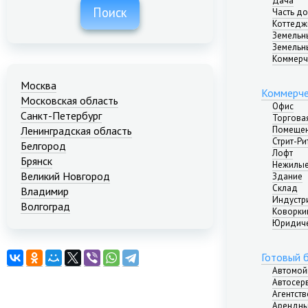
Дача
Поиск
Часть д
Коттедж
Земельн
Земельн
Коммерч
Москва
Коммерче
Московская область
Офис
Санкт-Петербург
Торгова
Помещен
Ленинградская область
Стрит-Ри
Белгород
Лофт
Брянск
Нежилые
Великий Новгород
Здание
Склад
Владимир
Индустр
Волгоград
Коворкин
Екатеринбург
Юридиче
Иваново
Казань
Готовый 
Калининград
Автомой
Краснодар
Автосер
Агентст
Красноярск
Арендны