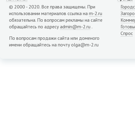
Карачаево-Черкесия республика
© 2000 - 2020. Все права защищены. При
Городс
Карелия республика
использовании материалов ссылка на
m-2.ru
Загор
Кемеровская область
обязательна. По вопросам рекламы на сайте
Комме
Кировская область
обращайтесь по адресу
admin@m-2.ru
.
Готовы
Коми республика
Спрос
Костромская область
По вопросам продажи сайта или доменого
Краснодарский край
имени обращайтесь на почту olga@m-2.ru
Красноярский край
Крым республика
Курганская область
Курская область
Липецкая область
Магаданская область
Марий Эл республика
Мордовия республика
Мурманская область
Ненецкий АО
Нижегородская область
Новгородская область
Новосибирская область