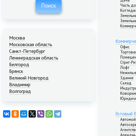
Дача
Поиск
Часть д
Коттедж
Земельн
Земельн
Коммерч
Москва
Коммерче
Московская область
Офис
Санкт-Петербург
Торгова
Помещен
Ленинградская область
Стрит-Ри
Белгород
Лофт
Брянск
Нежилые
Великий Новгород
Здание
Склад
Владимир
Индустр
Волгоград
Коворкин
Екатеринбург
Юридиче
Иваново
Казань
Готовый 
Калининград
Автомой
Краснодар
Автосер
Агентст
Красноярск
Арендны