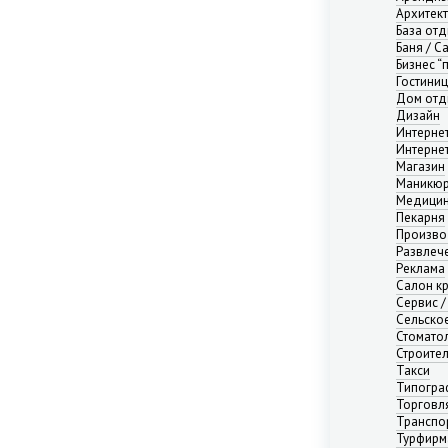
Нижний Новгород
Архитек
Новосибирск
База от
Баня / С
Омск
Бизнес “
Пермь
Гостини
Ростов-на-Дону
Дом отд
Самара
Дизайн
Интерне
Саратов
Интерне
Севастополь
Магазин
Симферополь
Маникюр
Медицин
Сочи
Пекарня
Сургут
Произво
Тюмень
Развлече
Реклама
Уфа
Салон к
Челябинск
Сервис /
Ялта
Сельско
Ярославль
Стомато
Строите
Адыгея республика
Такси
Алтай республика
Типогра
Алтайский край
Торговл
Транспо
Амурская область
Турфирм
Архангельская область