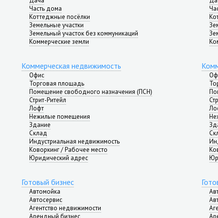
Дача
Да
Часть дома
Ча
Коттеджные посёлки
Ко
Земельные участки
Зе
Земельный участок без коммуникаций
Зе
Коммерческие земли
Ко
Коммерческая недвижимость
Комм
Офис
Оф
Торговая площадь
То
Помещение свободного назначения (ПСН)
По
Стрит-Ритейл
Ст
Лофт
Ло
Нежилые помещения
Не
Здание
Зд
Склад
Ск
Индустриальная недвижимость
Ин
Коворкинг / Рабочее место
Ко
Юридический адрес
Юр
Готовый бизнес
Гото
Автомойка
Ав
Автосервис
Ав
Агентство недвижимости
Аг
Арендный бизнес
Ар