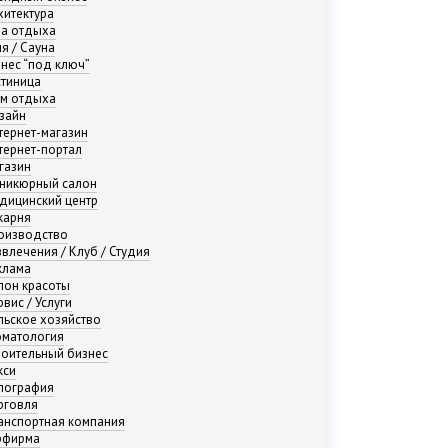
хитектура
за отдыха
ня / Сауна
знес “под ключ”
стиница
м отдыха
зайн
тернет-магазин
тернет-портал
газин
никюрный салон
дицинский центр
карня
оизводство
звлечения / Клуб / Студия
клама
лон красоты
вис / Услуги
льское хозяйство
оматология
роительный бизнес
кси
пография
рговля
анспортная компания
рфирма