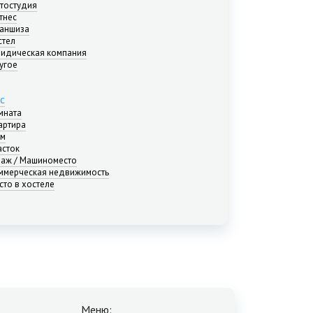
тостудия
тнес
аншиза
стел
идическая компания
угое
с
мната
артира
м
асток
раж / Машиноместо
ммерческая недвижимость
сто в хостеле
Меню: