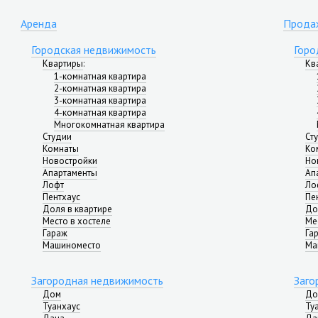
Аренда
Прода
Городская недвижимость
Горо
Квартиры
:
Кв
1-комнатная квартира
2-комнатная квартира
3-комнатная квартира
4-комнатная квартира
Многокомнатная квартира
Студии
Ст
Комнаты
Ко
Новостройки
Но
Апартаменты
Ап
Лофт
Ло
Пентхаус
Пе
Доля в квартире
До
Место в хостеле
Ме
Гараж
Га
Машиноместо
Ма
Загородная недвижимость
Заго
Дом
До
Туанхаус
Ту