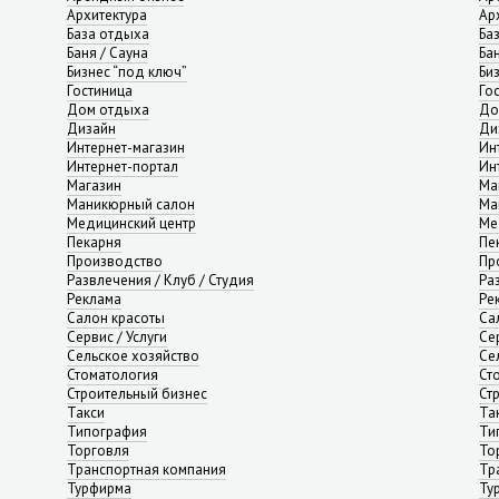
Архитектура
Ар
База отдыха
Ба
Баня / Сауна
Ба
Бизнес “под ключ”
Би
Гостиница
Го
Дом отдыха
До
Дизайн
Ди
Интернет-магазин
Ин
Интернет-портал
Ин
Магазин
Ма
Маникюрный салон
Ма
Медицинский центр
Ме
Пекарня
Пе
Производство
Пр
Развлечения / Клуб / Студия
Ра
Реклама
Ре
Салон красоты
Са
Сервис / Услуги
Сер
Сельское хозяйство
Се
Стоматология
Ст
Строительный бизнес
Ст
Такси
Та
Типография
Ти
Торговля
То
Транспортная компания
Тр
Турфирма
Ту