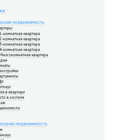
жа
дская недвижимость
артиры
:
1-комнатная квартира
2-комнатная квартира
3-комнатная квартира
4-комнатная квартира
Многокомнатная квартира
удии
мнаты
востройки
артаменты
фт
нтхаус
ля в квартире
сто в хостеле
раж
шиноместо
родная недвижимость
м
анхаус