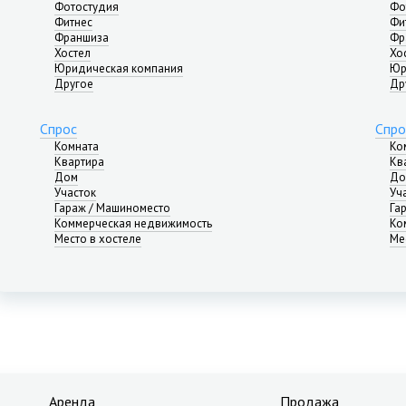
Фотостудия
Фо
Фитнес
Фи
Франшиза
Фр
Хостел
Хо
Юридическая компания
Юр
Другое
Др
Спрос
Спро
Комната
Ко
Квартира
Кв
Дом
До
Участок
Уч
Гараж / Машиноместо
Га
Коммерческая недвижимость
Ко
Место в хостеле
Ме
Аренда
Продажа