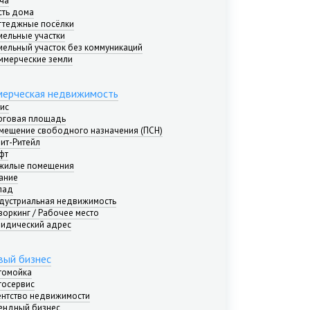
ча
сть дома
ттеджные посёлки
мельные участки
мельный участок без коммуникаций
ммерческие земли
ерческая недвижимость
ис
рговая площадь
мещение свободного назначения (ПСН)
рит-Ритейл
фт
жилые помещения
ание
лад
дустриальная недвижимость
воркинг / Рабочее место
идический адрес
вый бизнес
томойка
тосервис
ентство недвижимости
ендный бизнес