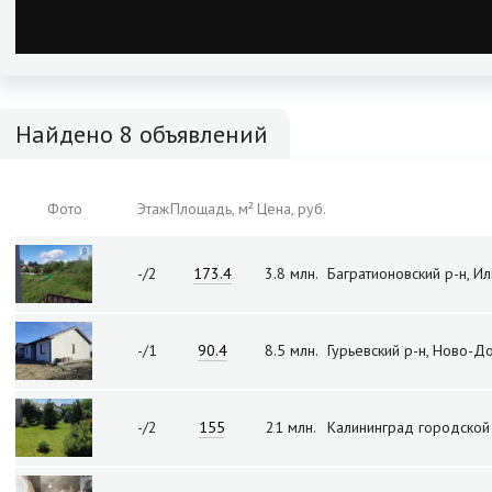
Найдено 8 объявлений
Фото
Этаж
Площадь, м²
Цена, руб.
-/2
173.4
3.8 млн.
Багратионовский р-н, И
-/1
90.4
8.5 млн.
Гурьевский р-н, Ново-Д
-/2
155
21 млн.
Калининград городской 