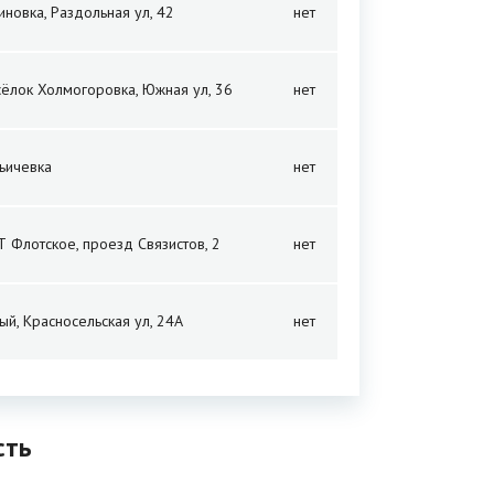
тиновка, Раздольная ул, 42
нет
сёлок Холмогоровка, Южная ул, 36
нет
льичевка
нет
Т Флотское, проезд Связистов, 2
нет
ый, Красносельская ул, 24А
нет
сть