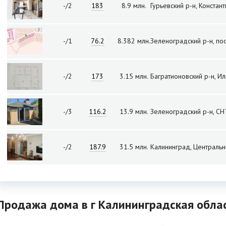
-/2
183
8.9 млн.
Гурьевский р-н, Констан
-/1
76.2
8.382 млн.
Зеленоградский р-н, по
-/2
173
3.15 млн.
Багратионовский р-н, И
-/3
116.2
13.9 млн.
Зеленоградский р-н, СН
-/2
187.9
31.5 млн.
Калининград, Центральн
Продажа дома в г Калининградская обла