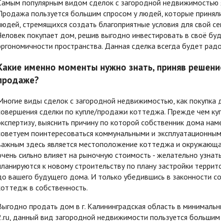
Самым популярным видом сделок с загородной недвижимостью я
Продажа пользуется большим спросом у людей, которые приняли
людей, стремящихся создать благоприятные условия для свой сем
Человек покупает дом, решив выгодно инвестировать в своё буд
эргономичности пространства. Данная сделка всегда будет радо
Какие именно моменты нужно знать, приняв решение
продаже?
Многие виды сделок с загородной недвижимостью, как покупка 
совершения сделки по купле/продажи коттеджа. Прежде чем ку
экспертизу, выяснить причину по которой собственник дома на
советуем поинтересоваться коммунальными и эксплуатационным
важным здесь является местоположение коттеджа и окружающая
очень сильно влияет на рыночную стоимость - желательно узнать
планируются к новому строительству по плану застройки терри
до вашего будущего дома. И только убедившись в законности с
коттедж в собственность.
Выгодно продать дом в г. Калининградская область в минималь
2.ru, данный вид загородной недвижимости пользуется большим