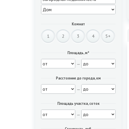
Комнат
1
2
3
4
5+
Площадь, м²
—
Расстояние до города, км
—
Площадь участка, соток
—
Стоимость, руб.