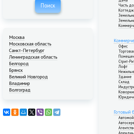
Дача
Поиск
Часть д
Коттедж
Земельн
Земельн
Коммерч
Москва
Коммерче
Московская область
Офис
Санкт-Петербург
Торгова
Помещен
Ленинградская область
Стрит-Ри
Белгород
Лофт
Брянск
Нежилые
Великий Новгород
Здание
Склад
Владимир
Индустр
Волгоград
Коворкин
Екатеринбург
Юридиче
Иваново
Казань
Готовый 
Калининград
Автомой
Краснодар
Автосер
Агентст
Красноярск
Арендны