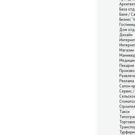
Нижний Новгород
Архитек
Новосибирск
База от
Баня / С
Омск
Бизнес “
Пермь
Гостини
Ростов-на-Дону
Дом отд
Самара
Дизайн
Интерне
Саратов
Интерне
Севастополь
Магазин
Симферополь
Маникюр
Медицин
Сочи
Пекарня
Сургут
Произво
Тюмень
Развлече
Реклама
Уфа
Салон к
Челябинск
Сервис /
Ялта
Сельско
Ярославль
Стомато
Строите
Адыгея республика
Такси
Алтай республика
Типогра
Алтайский край
Торговл
Транспо
Амурская область
Турфирм
Архангельская область