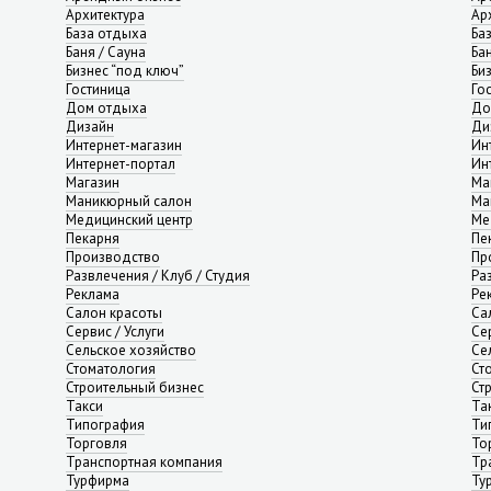
Архитектура
Ар
База отдыха
Ба
Баня / Сауна
Ба
Бизнес “под ключ”
Би
Гостиница
Го
Дом отдыха
До
Дизайн
Ди
Интернет-магазин
Ин
Интернет-портал
Ин
Магазин
Ма
Маникюрный салон
Ма
Медицинский центр
Ме
Пекарня
Пе
Производство
Пр
Развлечения / Клуб / Студия
Ра
Реклама
Ре
Салон красоты
Са
Сервис / Услуги
Сер
Сельское хозяйство
Се
Стоматология
Ст
Строительный бизнес
Ст
Такси
Та
Типография
Ти
Торговля
То
Транспортная компания
Тр
Турфирма
Ту