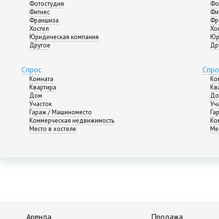
Фотостудия
Фо
Фитнес
Фи
Франшиза
Фр
Хостел
Хо
Юридическая компания
Юр
Другое
Др
Спрос
Спро
Комната
Ко
Квартира
Кв
Дом
До
Участок
Уч
Гараж / Машиноместо
Га
Коммерческая недвижимость
Ко
Место в хостеле
Ме
Аренда
Продажа