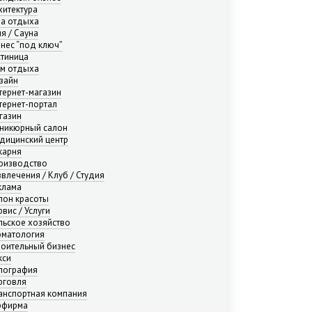
хитектура
за отдыха
ня / Сауна
знес “под ключ”
стиница
м отдыха
зайн
тернет-магазин
тернет-портал
газин
никюрный салон
дицинский центр
карня
оизводство
звлечения / Клуб / Студия
клама
лон красоты
вис / Услуги
льское хозяйство
оматология
роительный бизнес
кси
пография
рговля
анспортная компания
рфирма