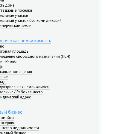
ча
сть дома
ттеджные посёлки
мельные участки
мельный участок без коммуникаций
ммерческие земли
ерческая недвижимость
ис
рговая площадь
мещение свободного назначения (ПСН)
рит-Ритейл
фт
жилые помещения
ание
лад
дустриальная недвижимость
воркинг / Рабочее место
идический адрес
вый бизнес
томойка
тосервис
ентство недвижимости
ендный бизнес