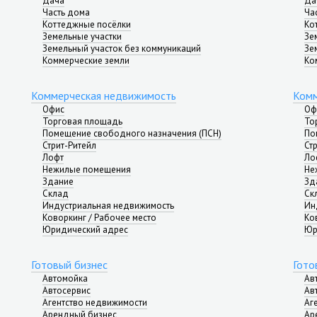
Дача
Да
Часть дома
Ча
Коттеджные посёлки
Ко
Земельные участки
Зе
Земельный участок без коммуникаций
Зе
Коммерческие земли
Ко
Коммерческая недвижимость
Комм
Офис
Оф
Торговая площадь
То
Помещение свободного назначения (ПСН)
По
Стрит-Ритейл
Ст
Лофт
Ло
Нежилые помещения
Не
Здание
Зд
Склад
Ск
Индустриальная недвижимость
Ин
Коворкинг / Рабочее место
Ко
Юридический адрес
Юр
Готовый бизнес
Гото
Автомойка
Ав
Автосервис
Ав
Агентство недвижимости
Аг
Арендный бизнес
Ар