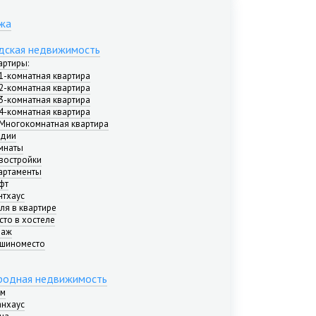
жа
дская недвижимость
артиры
:
1-комнатная квартира
2-комнатная квартира
3-комнатная квартира
4-комнатная квартира
Многокомнатная квартира
удии
мнаты
востройки
артаменты
фт
нтхаус
ля в квартире
сто в хостеле
раж
шиноместо
родная недвижимость
м
анхаус