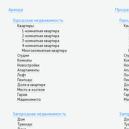
Аренда
Прода
Городская недвижимость
Горо
Квартиры
:
Кв
1-комнатная квартира
2-комнатная квартира
3-комнатная квартира
4-комнатная квартира
Многокомнатная квартира
Студии
Ст
Комнаты
Ко
Новостройки
Но
Апартаменты
Ап
Лофт
Ло
Пентхаус
Пе
Доля в квартире
До
Место в хостеле
Ме
Гараж
Га
Машиноместо
Ма
Загородная недвижимость
Заго
Дом
До
Туанхаус
Ту