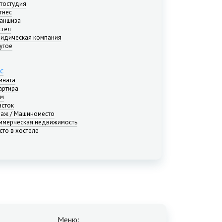
тостудия
тнес
аншиза
стел
идическая компания
угое
с
мната
артира
м
асток
раж / Машиноместо
ммерческая недвижимость
сто в хостеле
Меню: