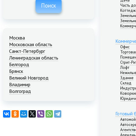
Дача
Поиск
Часть д
Коттедж
Земельн
Земельн
Коммерч
Москва
Коммерче
Московская область
Офис
Санкт-Петербург
Торгова
Помещен
Ленинградская область
Стрит-Ри
Белгород
Лофт
Брянск
Нежилые
Великий Новгород
Здание
Склад
Владимир
Индустр
Волгоград
Коворкин
Екатеринбург
Юридиче
Иваново
Казань
Готовый 
Калининград
Автомой
Краснодар
Автосер
Агентст
Красноярск
Арендны