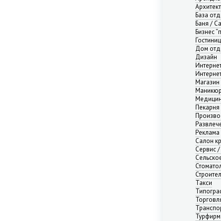
Нижний Новгород
Архитек
Новосибирск
База от
Баня / С
Омск
Бизнес “
Пермь
Гостини
Ростов-на-Дону
Дом отд
Самара
Дизайн
Интерне
Саратов
Интерне
Севастополь
Магазин
Симферополь
Маникюр
Медицин
Сочи
Пекарня
Сургут
Произво
Тюмень
Развлече
Реклама
Уфа
Салон к
Челябинск
Сервис /
Ялта
Сельско
Ярославль
Стомато
Строите
Адыгея республика
Такси
Алтай республика
Типогра
Алтайский край
Торговл
Транспо
Амурская область
Турфирм
Архангельская область