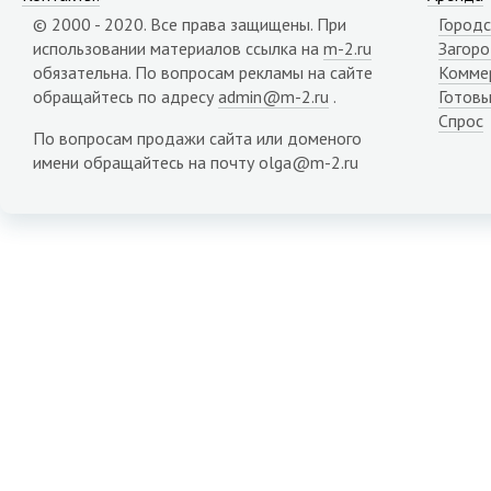
Карачаево-Черкесия республика
© 2000 - 2020. Все права защищены. При
Городс
Карелия республика
использовании материалов ссылка на
m-2.ru
Загор
Кемеровская область
обязательна. По вопросам рекламы на сайте
Комме
Кировская область
обращайтесь по адресу
admin@m-2.ru
.
Готовы
Коми республика
Спрос
Костромская область
По вопросам продажи сайта или доменого
Краснодарский край
имени обращайтесь на почту olga@m-2.ru
Красноярский край
Крым республика
Курганская область
Курская область
Липецкая область
Магаданская область
Марий Эл республика
Мордовия республика
Мурманская область
Ненецкий АО
Нижегородская область
Новгородская область
Новосибирская область