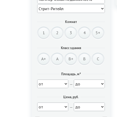
Комнат
1
2
3
4
5+
Класс здания
A+
A
B+
B
C
Площадь, м²
—
Цена, руб.
—