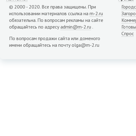
Карачаево-Черкесия республика
© 2000 - 2020. Все права защищены. При
Городс
Карелия республика
использовании материалов ссылка на
m-2.ru
Загор
Кемеровская область
обязательна. По вопросам рекламы на сайте
Комме
Кировская область
обращайтесь по адресу
admin@m-2.ru
.
Готовы
Коми республика
Спрос
Костромская область
По вопросам продажи сайта или доменого
Краснодарский край
имени обращайтесь на почту olga@m-2.ru
Красноярский край
Крым республика
Курганская область
Курская область
Липецкая область
Магаданская область
Марий Эл республика
Мордовия республика
Мурманская область
Ненецкий АО
Нижегородская область
Новгородская область
Новосибирская область