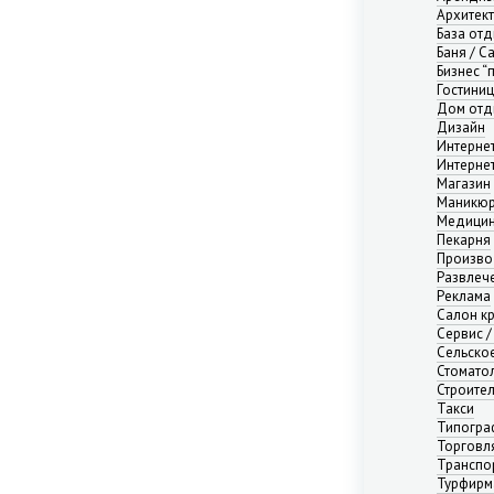
Нижний Новгород
Архитек
Новосибирск
База от
Баня / С
Омск
Бизнес “
Пермь
Гостини
Ростов-на-Дону
Дом отд
Самара
Дизайн
Интерне
Саратов
Интерне
Севастополь
Магазин
Симферополь
Маникюр
Медицин
Сочи
Пекарня
Сургут
Произво
Тюмень
Развлече
Реклама
Уфа
Салон к
Челябинск
Сервис /
Ялта
Сельско
Ярославль
Стомато
Строите
Адыгея республика
Такси
Алтай республика
Типогра
Алтайский край
Торговл
Транспо
Амурская область
Турфирм
Архангельская область