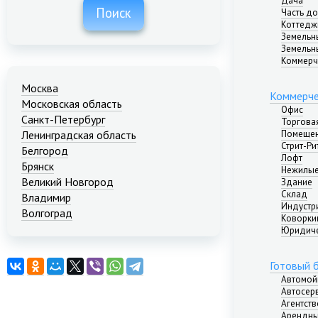
Дача
Поиск
Часть д
Коттедж
Земельн
Земельн
Коммерч
Москва
Коммерче
Московская область
Офис
Санкт-Петербург
Торгова
Помещен
Ленинградская область
Стрит-Ри
Белгород
Лофт
Брянск
Нежилые
Великий Новгород
Здание
Склад
Владимир
Индустр
Волгоград
Коворкин
Екатеринбург
Юридиче
Иваново
Казань
Готовый 
Калининград
Автомой
Краснодар
Автосер
Агентст
Красноярск
Арендны