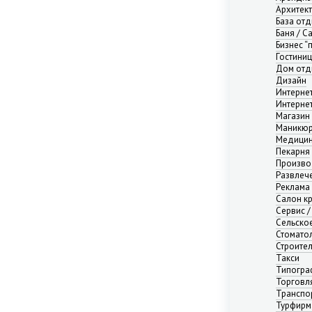
Нижний Новгород
Архитек
Новосибирск
База от
Баня / С
Омск
Бизнес “
Пермь
Гостини
Ростов-на-Дону
Дом отд
Самара
Дизайн
Интерне
Саратов
Интерне
Севастополь
Магазин
Симферополь
Маникюр
Медицин
Сочи
Пекарня
Сургут
Произво
Тюмень
Развлече
Реклама
Уфа
Салон к
Челябинск
Сервис /
Ялта
Сельско
Ярославль
Стомато
Строите
Адыгея республика
Такси
Алтай республика
Типогра
Алтайский край
Торговл
Транспо
Амурская область
Турфирм
Архангельская область