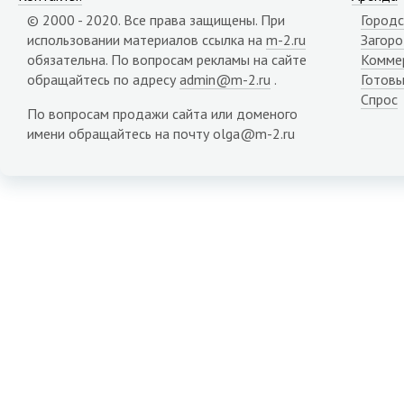
Карачаево-Черкесия республика
© 2000 - 2020. Все права защищены. При
Городс
Карелия республика
использовании материалов ссылка на
m-2.ru
Загор
Кемеровская область
обязательна. По вопросам рекламы на сайте
Комме
Кировская область
обращайтесь по адресу
admin@m-2.ru
.
Готовы
Коми республика
Спрос
Костромская область
По вопросам продажи сайта или доменого
Краснодарский край
имени обращайтесь на почту olga@m-2.ru
Красноярский край
Крым республика
Курганская область
Курская область
Липецкая область
Магаданская область
Марий Эл республика
Мордовия республика
Мурманская область
Ненецкий АО
Нижегородская область
Новгородская область
Новосибирская область