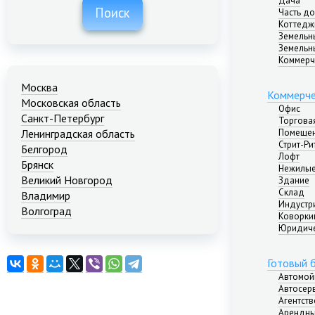
Дача
Поиск
Часть д
Коттедж
Земельн
Земельн
Коммерч
Москва
Коммерче
Московская область
Офис
Санкт-Петербург
Торгова
Помещен
Ленинградская область
Стрит-Ри
Белгород
Лофт
Брянск
Нежилые
Великий Новгород
Здание
Склад
Владимир
Индустр
Волгоград
Коворкин
Екатеринбург
Юридиче
Иваново
Казань
Готовый 
Калининград
Автомой
Краснодар
Автосер
Агентст
Красноярск
Арендны