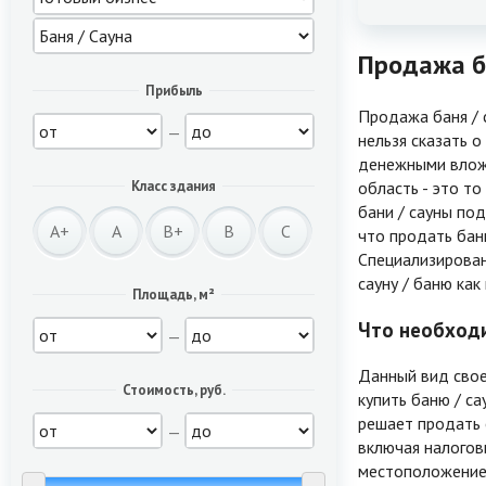
Продажа ба
Прибыль
Продажа баня / 
—
нельзя сказать о
денежными вложе
область - это то
Класс здания
бани / сауны по
A+
A
B+
B
C
что продать бан
Специализирован
сауну / баню как
Площадь, м²
Что необходи
—
Данный вид свое
Стоимость, руб.
купить баню / са
решает продать 
—
включая налогов
местоположение 