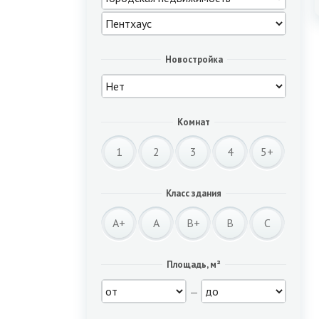
Новостройка
Комнат
1
2
3
4
5+
Класс здания
A+
A
B+
B
C
Площадь, м²
—