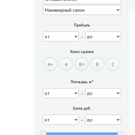
Прибыль
—
Класс здания
A+
A
B+
B
C
Площадь, м²
—
Цена, руб.
—