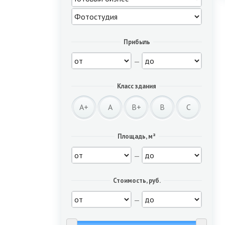
Прибыль
—
Класс здания
A+
A
B+
B
C
Площадь, м²
—
Стоимость, руб.
—