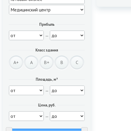
Прибыль
—
Класс здания
A+
A
B+
B
C
Площадь, м²
—
Цена, руб.
—