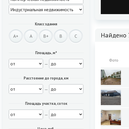
Класс здания
Найдено 
A+
A
B+
B
C
Площадь, м²
Фото
—
Расстояние до города, км
—
Площадь участка, соток
—
Цена, руб.