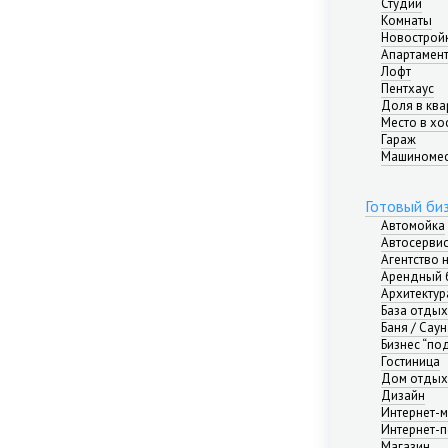
Студии
Нижний Новгород
Комнаты
Новосибирск
Новострой
Омск
Апартамен
Пермь
Лофт
Пентхаус
Ростов-на-Дону
Доля в ква
Самара
Место в хо
Саратов
Гараж
Машиноме
Севастополь
Симферополь
Сочи
Готовый би
Сургут
Автомойка
Автосерви
Тюмень
Агентство
Уфа
Арендный 
Челябинск
Архитектур
База отды
Ялта
Баня / Саун
Ярославль
Бизнес “по
Адыгея республика
Гостиница
Дом отдых
Алтай республика
Дизайн
Алтайский край
Интернет-м
Амурская область
Интернет-п
Архангельская область
Магазин