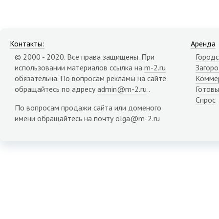
Карачаево-Черкесия республика
Карелия республика
Кемеровская область
Кировская область
Контакты:
Аренда
Коми республика
© 2000 - 2020. Все права защищены. При
Городс
Костромская область
использовании материалов ссылка на
m-2.ru
Загор
Краснодарский край
обязательна. По вопросам рекламы на сайте
Комме
Красноярский край
обращайтесь по адресу
admin@m-2.ru
.
Готовы
Крым республика
Спрос
Курганская область
По вопросам продажи сайта или доменого
Курская область
имени обращайтесь на почту olga@m-2.ru
Липецкая область
Магаданская область
Марий Эл республика
Мордовия республика
Мурманская область
Ненецкий АО
Нижегородская область
Новгородская область
Новосибирская область