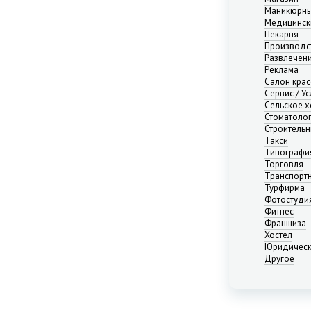
Маникюрны
Астраханская область
Медицинск
Башкортостан республика
Пекарня
Белгородская область
Производс
Развлечени
Брянская область
Реклама
Бурятия республика
Салон кра
Владимирская область
Сервис / Ус
Волгоградская область
Сельское х
Стоматоло
Вологодская область
Строительн
Воронежская область
Такси
Дагестан республика
Типографи
Торговля
Еврейская АО
Транспорт
Забайкальский край
Турфирма
Ивановская область
Фотостуди
Фитнес
Ингушетия республика
Франшиза
Иркутская область
Хостел
Кабардино-Балкария республика
Юридическ
Калининградская область
Другое
Калмыкия республика
Калужская область
Камчатский край