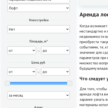
Аренда лоф
Новостройка
Когда возникает
нестандартно и 
недвижимости ве
приобрести таку
Площадь, м²
событиями, те, 
—
значение для сд
параметров при 
множество вопро
Цена, руб.
будущему владел
—
Что следует у
Для того, чтобы
аренде лофта вн
заранее узнать 
материалы испол
Адрес