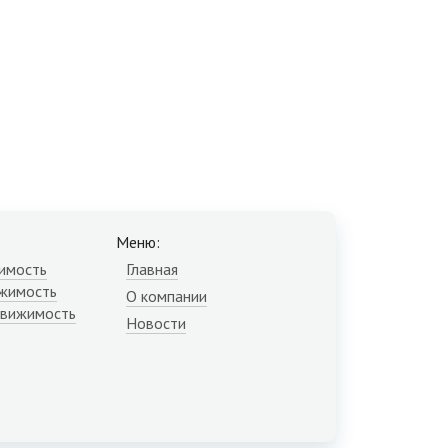
Меню:
имость
Главная
жимость
О компании
движимость
Новости