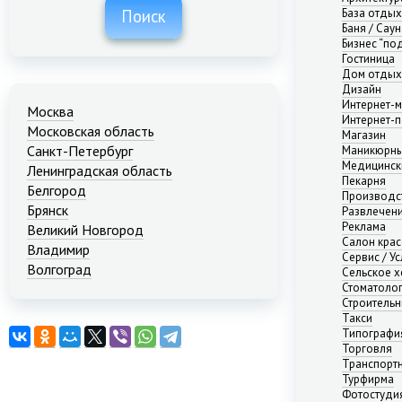
База отды
Поиск
Баня / Саун
Бизнес “по
Гостиница
Дом отдых
Дизайн
Интернет-м
Москва
Интернет-п
Московская область
Магазин
Санкт-Петербург
Маникюрны
Медицинск
Ленинградская область
Пекарня
Белгород
Производс
Брянск
Развлечени
Реклама
Великий Новгород
Салон кра
Владимир
Сервис / Ус
Волгоград
Сельское х
Стоматоло
Екатеринбург
Строительн
Иваново
Такси
Казань
Типографи
Калининград
Торговля
Транспорт
Краснодар
Турфирма
Красноярск
Фотостуди