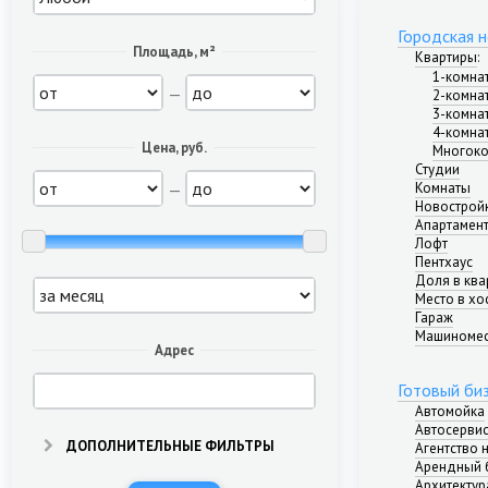
Городская 
Площадь, м²
Квартиры
:
1-комна
—
2-комна
3-комна
4-комна
Цена, руб.
Многоко
Студии
—
Комнаты
Новострой
Апартамен
Лофт
Пентхаус
Доля в ква
Место в хо
Гараж
Машиноме
Адрес
Готовый би
Автомойка
Автосерви
ДОПОЛНИТЕЛЬНЫЕ ФИЛЬТРЫ
Агентство
Арендный 
Архитектур