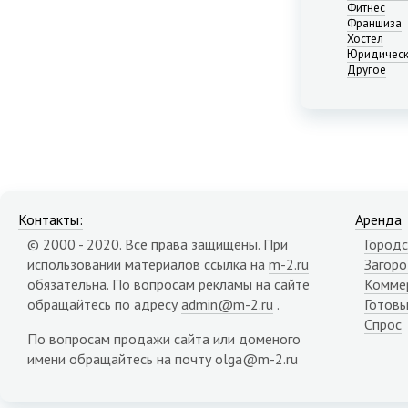
Нижний Новгород
Фитнес
Франшиза
Новосибирск
Хостел
Омск
Юридическ
Пермь
Другое
Ростов-на-Дону
Самара
Саратов
Севастополь
Симферополь
Сочи
Сургут
Контакты:
Аренда
Тюмень
© 2000 - 2020. Все права защищены. При
Городс
Уфа
использовании материалов ссылка на
m-2.ru
Загор
Челябинск
обязательна. По вопросам рекламы на сайте
Комме
Ялта
обращайтесь по адресу
admin@m-2.ru
.
Готовы
Ярославль
Спрос
Адыгея республика
По вопросам продажи сайта или доменого
Алтай республика
имени обращайтесь на почту olga@m-2.ru
Алтайский край
Амурская область
Архангельская область