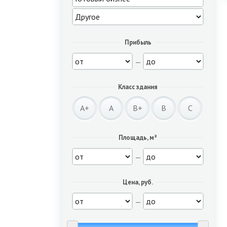
Прибыль
—
Класс здания
A+
A
B+
B
C
Площадь, м²
—
Цена, руб.
—