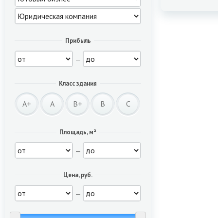
Прибыль
—
Класс здания
A+
A
B+
B
C
Площадь, м²
—
Цена, руб.
—