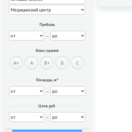
Прибыль
—
Класс здания
A+
A
B+
B
C
Площадь, м²
—
Цена, руб.
—