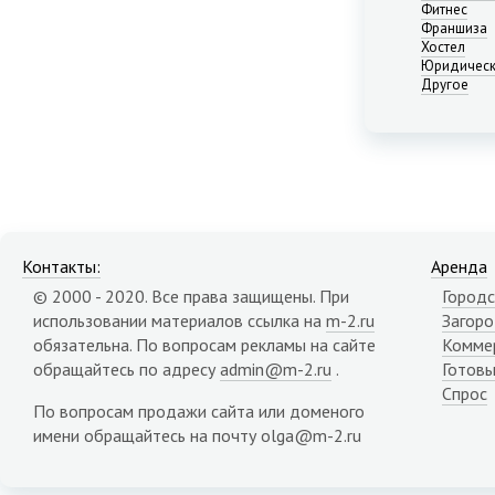
Нижний Новгород
Фитнес
Франшиза
Новосибирск
Хостел
Омск
Юридическ
Пермь
Другое
Ростов-на-Дону
Самара
Саратов
Севастополь
Симферополь
Сочи
Сургут
Контакты:
Аренда
Тюмень
© 2000 - 2020. Все права защищены. При
Городс
Уфа
использовании материалов ссылка на
m-2.ru
Загор
Челябинск
обязательна. По вопросам рекламы на сайте
Комме
Ялта
обращайтесь по адресу
admin@m-2.ru
.
Готовы
Ярославль
Спрос
Адыгея республика
По вопросам продажи сайта или доменого
Алтай республика
имени обращайтесь на почту olga@m-2.ru
Алтайский край
Амурская область
Архангельская область