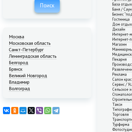
База отды
Поиск
Баня / Саун
Бизнес “по
Гостиница
Дом отдых
Дизайн
Интернет-м
Москва
Интернет-п
Московская область
Магазин
Санкт-Петербург
Маникюрны
Медицинск
Ленинградская область
Пекарня
Белгород
Производс
Брянск
Развлечени
Реклама
Великий Новгород
Салон кра
Владимир
Сервис / Ус
Волгоград
Сельское х
Стоматоло
Екатеринбург
Строительн
Иваново
Такси
Казань
Типографи
Калининград
Торговля
Транспорт
Краснодар
Турфирма
Красноярск
Фотостуди