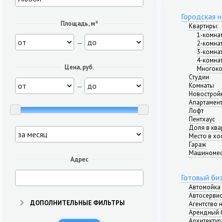
Городская 
Площадь, м²
Квартиры
:
1-комна
—
2-комна
3-комна
4-комна
Цена, руб.
Многоко
Студии
—
Комнаты
Новострой
Апартамен
Лофт
Пентхаус
Доля в ква
Место в хо
Гараж
Машиноме
Адрес
Готовый би
Автомойка
Автосерви
ДОПОЛНИТЕЛЬНЫЕ ФИЛЬТРЫ
Агентство
Арендный 
Архитектур