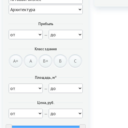
Прибыль
—
Класс здания
A+
A
B+
B
C
Площадь, м²
—
Цена, руб.
—