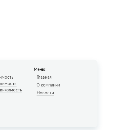
Меню:
имость
Главная
жимость
О компании
движимость
Новости