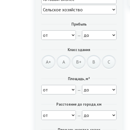
Прибыль
—
Класс здания
A+
A
B+
B
C
Площадь, м²
—
Расстояние до города, км
—
Площадь участка, соток