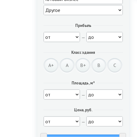
Прибыль
—
Класс здания
A+
A
B+
B
C
Площадь, м²
—
Цена, руб.
—