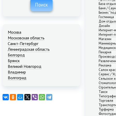
База отды
Поиск
Баня / Саун
Бизнес “по
Гостиница
Дом отдых
Дизайн
Интернет-м
Москва
Интернет-п
Московская область
Магазин
Санкт-Петербург
Маникюрны
Медицинск
Ленинградская область
Пекарня
Белгород
Производс
Брянск
Развлечени
Реклама
Великий Новгород
Салон кра
Владимир
Сервис / Ус
Волгоград
Сельское х
Стоматоло
Екатеринбург
Строительн
Иваново
Такси
Казань
Типографи
Калининград
Торговля
Транспорт
Краснодар
Турфирма
Красноярск
Фотостуди