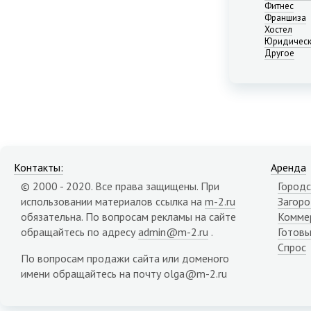
Нижний Новгород
Фитнес
Франшиза
Новосибирск
Хостел
Омск
Юридическ
Пермь
Другое
Ростов-на-Дону
Самара
Саратов
Севастополь
Симферополь
Сочи
Сургут
Контакты:
Аренда
Тюмень
© 2000 - 2020. Все права защищены. При
Городс
Уфа
использовании материалов ссылка на
m-2.ru
Загор
Челябинск
обязательна. По вопросам рекламы на сайте
Комме
Ялта
обращайтесь по адресу
admin@m-2.ru
.
Готовы
Ярославль
Спрос
Адыгея республика
По вопросам продажи сайта или доменого
Алтай республика
имени обращайтесь на почту olga@m-2.ru
Алтайский край
Амурская область
Архангельская область