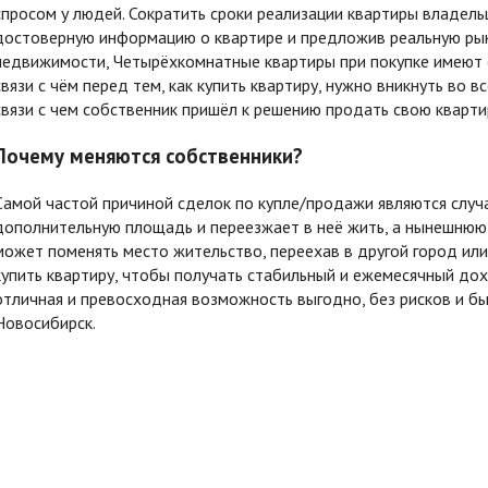
спросом у людей. Сократить сроки реализации квартиры владель
достоверную информацию о квартире и предложив реальную рыно
недвижимости, Четырёхкомнатные квартиры при покупке имеют с
связи с чём перед тем, как купить квартиру, нужно вникнуть во в
связи с чем собственник пришёл к решению продать свою кварти
Почему меняются собственники?
Самой частой причиной сделок по купле/продажи являются случ
дополнительную площадь и переезжает в неё жить, а нынешнюю
может поменять место жительство, переехав в другой город или
купить квартиру, чтобы получать стабильный и ежемесячный до
отличная и превосходная возможность выгодно, без рисков и бы
Новосибирск.