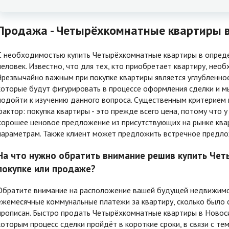
Продажа - Четырёхкомнатные квартиры в
С необходимостью купить Четырёхкомнатные квартиры в опред
человек. Известно, что для тех, кто приобретает квартиру, не
Чрезвычайно важным при покупке квартиры является углубленное
которые будут фигурировать в процессе оформления сделки и 
подойти к изучению данного вопроса. Существенным критерием
фактор: покупка квартиры - это прежде всего цена, потому что 
хорошее ценовое предложение из присутствующих на рынке кв
параметрам. Также клиент может предложить встречное предло
На что нужно обратить внимание решив купить Чет
покупке или продаже?
Обратите внимание на расположение вашей будущей недвижимост
ежемесячные коммунальные платежи за квартиру, сколько было с
прописан. Быстро продать Четырёхкомнатные квартиры в Новосиб
которым процесс сделки пройдёт в короткие сроки, в связи с т