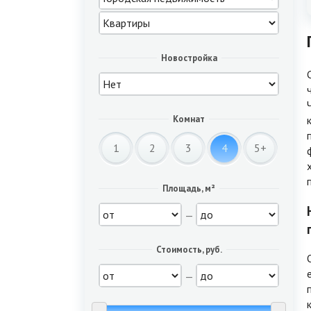
Новостройка
Комнат
1
2
3
4
5+
Площадь, м²
—
Стоимость, руб.
—