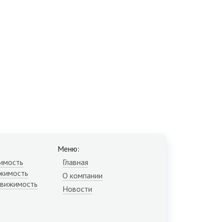
Меню:
имость
Главная
жимость
О компании
движимость
Новости