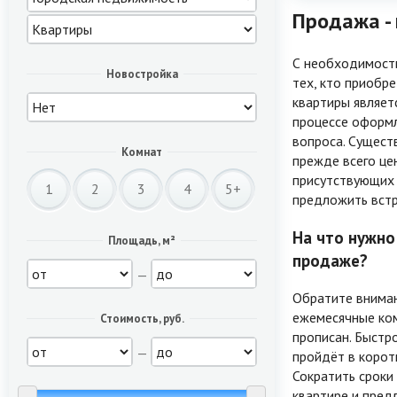
Продажа -
С необходимость
Новостройка
тех, кто приобр
квартиры являет
процессе оформл
вопроса. Сущест
Комнат
прежде всего це
присутствующих 
1
2
3
4
5+
предложить встр
На что нужно
Площадь, м²
продаже?
—
Обратите вниман
ежемесячные ком
Стоимость, руб.
прописан. Быстр
—
пройдёт в коротк
Сократить сроки
квартире и пред