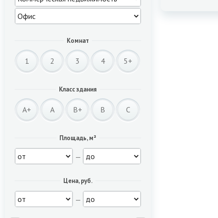
Комнат
1
2
3
4
5+
Класс здания
A+
A
B+
B
C
Площадь, м²
—
Цена, руб.
—