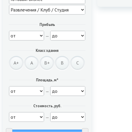
Прибыль
—
Класс здания
A+
A
B+
B
C
Площадь, м²
—
Стоимость, руб.
—