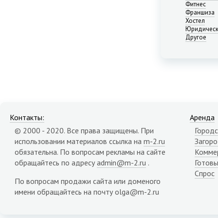
Нижний Новгород
Фитнес
Франшиза
Новосибирск
Хостел
Омск
Юридическ
Пермь
Другое
Ростов-на-Дону
Самара
Саратов
Севастополь
Симферополь
Сочи
Сургут
Контакты:
Аренда
Тюмень
© 2000 - 2020. Все права защищены. При
Городс
Уфа
использовании материалов ссылка на
m-2.ru
Загор
Челябинск
обязательна. По вопросам рекламы на сайте
Комме
Ялта
обращайтесь по адресу
admin@m-2.ru
.
Готовы
Ярославль
Спрос
Адыгея республика
По вопросам продажи сайта или доменого
Алтай республика
имени обращайтесь на почту olga@m-2.ru
Алтайский край
Амурская область
Архангельская область