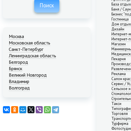
База отды
Поиск
Баня / Саун
Бизнес “по
Гостиница
Дом отдых
Дизайн
Интернет-м
Москва
Интернет-п
Московская область
Магазин
Санкт-Петербург
Маникюрны
Медицинск
Ленинградская область
Пекарня
Белгород
Производс
Брянск
Развлечени
Реклама
Великий Новгород
Салон кра
Владимир
Сервис / Ус
Волгоград
Сельское х
Стоматоло
Екатеринбург
Строительн
Иваново
Такси
Казань
Типографи
Калининград
Торговля
Транспорт
Краснодар
Турфирма
Красноярск
Фотостуди