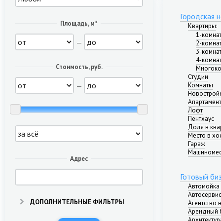
Городская 
Площадь, м²
Квартиры
:
1-комна
—
2-комна
3-комна
4-комна
Стоимость, руб.
Многоко
Студии
—
Комнаты
Новострой
Апартамен
Лофт
Пентхаус
Доля в ква
Место в хо
Гараж
Машиноме
Адрес
Готовый би
Автомойка
Автосерви
ДОПОЛНИТЕЛЬНЫЕ ФИЛЬТРЫ
Агентство
Арендный 
Архитектур