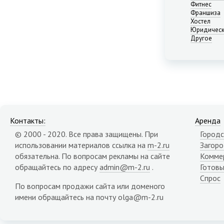
Нижний Новгород
Фитнес
Франшиза
Новосибирск
Хостел
Омск
Юридическ
Пермь
Другое
Ростов-на-Дону
Самара
Саратов
Севастополь
Симферополь
Сочи
Сургут
Контакты:
Аренда
Тюмень
© 2000 - 2020. Все права защищены. При
Городс
Уфа
использовании материалов ссылка на
m-2.ru
Загор
Челябинск
обязательна. По вопросам рекламы на сайте
Комме
Ялта
обращайтесь по адресу
admin@m-2.ru
.
Готовы
Ярославль
Спрос
Адыгея республика
По вопросам продажи сайта или доменого
Алтай республика
имени обращайтесь на почту olga@m-2.ru
Алтайский край
Амурская область
Архангельская область