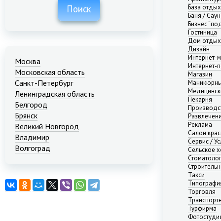
База отды
Поиск
Баня / Саун
Бизнес “по
Гостиница
Дом отдых
Дизайн
Интернет-м
Москва
Интернет-п
Московская область
Магазин
Санкт-Петербург
Маникюрны
Медицинск
Ленинградская область
Пекарня
Белгород
Производс
Брянск
Развлечени
Реклама
Великий Новгород
Салон кра
Владимир
Сервис / Ус
Волгоград
Сельское х
Стоматоло
Екатеринбург
Строительн
Иваново
Такси
Казань
Типографи
Калининград
Торговля
Транспорт
Краснодар
Турфирма
Красноярск
Фотостуди