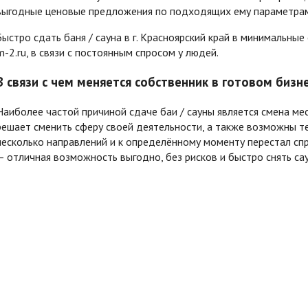
выгодные ценовые предложения по подходящих ему параметра
Быстро сдать баня / сауна в г. Красноярский край в минимальны
m-2.ru, в связи с постоянным спросом у людей.
В связи с чем меняется собственник в готовом бизн
Наиболее частой причиной сдаче баи / сауны является смена ме
решает сменить сферу своей деятельности, а также возможны те
несколько направлений и к определённому моменту перестал сп
— отличная возможность выгодно, без рисков и быстро снять
са