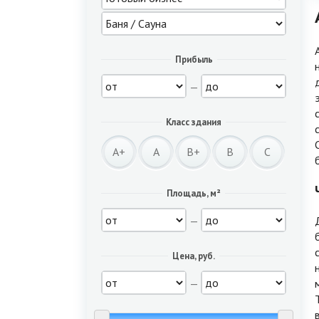
Прибыль
—
Класс здания
A+
A
B+
B
C
Площадь, м²
—
Цена, руб.
—