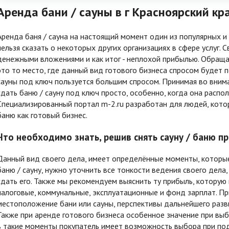
Аренда бани / сауны в г Красноярский кр
Аренда баня / сауна на настоящий момент один из популярных и
нельзя сказать о некоторых других организациях в сфере услуг.
денежными вложениями и как итог - неплохой прибылью. Обращае
это то место, где данный вид готового бизнеса спросом будет п
сауны под ключ пользуется большим спросом. Принимая во вним
сдать баню / сауну под ключ просто, особенно, когда она распо
Специализированный портал m-2.ru разработан для людей, котор
баню как готовый бизнес.
Что необходимо знать, решив снять сауну / баню пр
Данный вид своего дела, имеет определённые моменты, которые 
баню / сауну, нужно уточнить все тонкости ведения своего дела,
сдать его. Также мы рекомендуем выяснить ту прибыль, которую
налоговые, коммунальные, эксплуатационные и фонд зарплат. П
местоположение бани или сауны, перспективы дальнейшего разви
Также при аренде готового бизнеса особенное значение при выбо
в такие моменты покупатель имеет возможность выбора при под