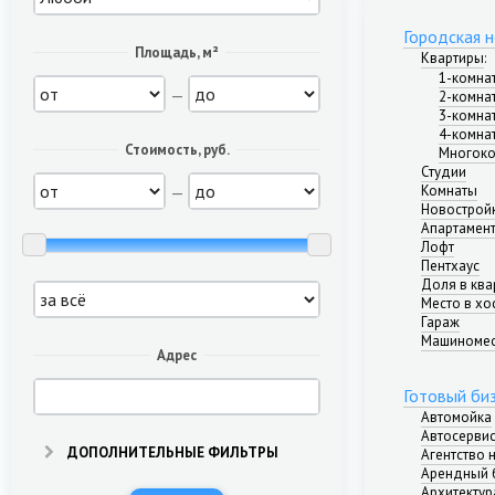
Городская 
Площадь, м²
Квартиры
:
1-комна
—
2-комна
3-комна
4-комна
Стоимость, руб.
Многоко
Студии
—
Комнаты
Новострой
Апартамен
Лофт
Пентхаус
Доля в ква
Место в хо
Гараж
Машиноме
Адрес
Готовый би
Автомойка
Автосерви
ДОПОЛНИТЕЛЬНЫЕ ФИЛЬТРЫ
Агентство
Арендный 
Архитектур