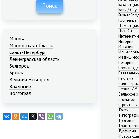
База отды
Поиск
Баня / Саун
Бизнес “по
Гостиница
Дом отдых
Дизайн
Интернет-м
Москва
Интернет-п
Московская область
Магазин
Санкт-Петербург
Маникюрны
Медицинск
Ленинградская область
Пекарня
Белгород
Производс
Брянск
Развлечени
Реклама
Великий Новгород
Салон кра
Владимир
Сервис / Ус
Волгоград
Сельское х
Стоматоло
Екатеринбург
Строительн
Иваново
Такси
Казань
Типографи
Калининград
Торговля
Транспорт
Краснодар
Турфирма
Красноярск
Фотостуди