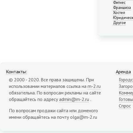
Нижний Новгород
Фитнес
Франшиза
Новосибирск
Хостел
Омск
Юридическ
Пермь
Другое
Ростов-на-Дону
Самара
Саратов
Севастополь
Симферополь
Сочи
Сургут
Контакты:
Аренда
Тюмень
© 2000 - 2020. Все права защищены. При
Городс
Уфа
использовании материалов ссылка на
m-2.ru
Загор
Челябинск
обязательна. По вопросам рекламы на сайте
Комме
Ялта
обращайтесь по адресу
admin@m-2.ru
.
Готовы
Ярославль
Спрос
Адыгея республика
По вопросам продажи сайта или доменого
Алтай республика
имени обращайтесь на почту olga@m-2.ru
Алтайский край
Амурская область
Архангельская область