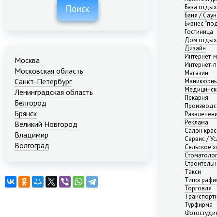
База отды
Поиск
Баня / Саун
Бизнес “по
Гостиница
Дом отдых
Дизайн
Интернет-м
Москва
Интернет-п
Московская область
Магазин
Санкт-Петербург
Маникюрны
Медицинск
Ленинградская область
Пекарня
Белгород
Производс
Брянск
Развлечени
Реклама
Великий Новгород
Салон кра
Владимир
Сервис / Ус
Волгоград
Сельское х
Стоматоло
Екатеринбург
Строительн
Иваново
Такси
Казань
Типографи
Калининград
Торговля
Транспорт
Краснодар
Турфирма
Красноярск
Фотостуди