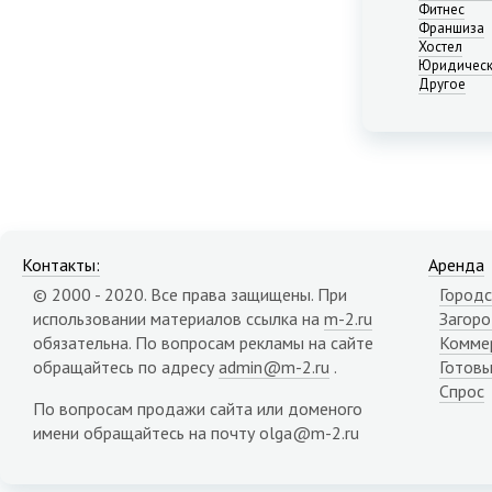
Нижний Новгород
Фитнес
Франшиза
Новосибирск
Хостел
Омск
Юридическ
Пермь
Другое
Ростов-на-Дону
Самара
Саратов
Севастополь
Симферополь
Сочи
Сургут
Контакты:
Аренда
Тюмень
© 2000 - 2020. Все права защищены. При
Городс
Уфа
использовании материалов ссылка на
m-2.ru
Загор
Челябинск
обязательна. По вопросам рекламы на сайте
Комме
Ялта
обращайтесь по адресу
admin@m-2.ru
.
Готовы
Ярославль
Спрос
Адыгея республика
По вопросам продажи сайта или доменого
Алтай республика
имени обращайтесь на почту olga@m-2.ru
Алтайский край
Амурская область
Архангельская область