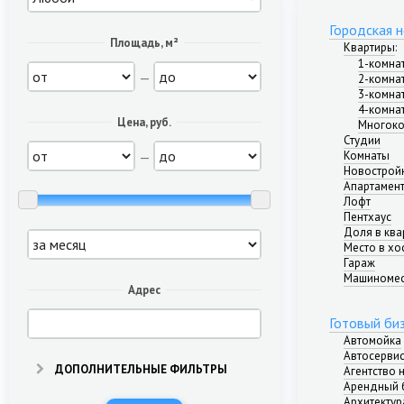
Городская 
Площадь, м²
Квартиры
:
1-комна
—
2-комна
3-комна
4-комна
Цена, руб.
Многоко
Студии
—
Комнаты
Новострой
Апартамен
Лофт
Пентхаус
Доля в ква
Место в хо
Гараж
Машиноме
Адрес
Готовый би
Автомойка
Автосерви
ДОПОЛНИТЕЛЬНЫЕ ФИЛЬТРЫ
Агентство
Арендный 
Архитектур