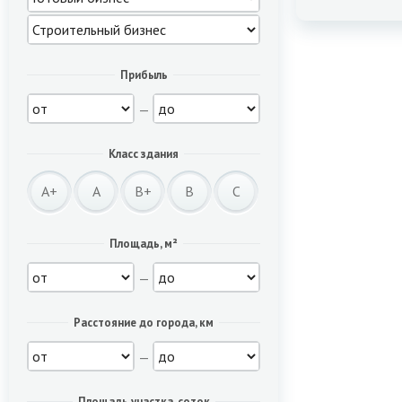
Прибыль
—
Класс здания
A+
A
B+
B
C
Площадь, м²
—
Расстояние до города, км
—
Площадь участка, соток