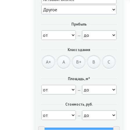
Прибыль
—
Класс здания
A+
A
B+
B
C
Площадь, м²
—
Стоимость, руб.
—