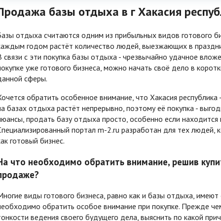
Продажа базы отдыха в г Хакасия респу
Базы отдыха считаются одним из прибыльных видов готового би
каждым годом растёт количество людей, выезжающих в праздни
В связи с эти покупка базы отдыха - чрезвычайно удачное влож
покупке уже готового бизнеса, можно начать своё дело в коротк
данной сферы.
Хочется обратить особенное внимание, что Хакасия республика 
на базах отдыха растёт непрерывно, поэтому её покупка - выго
нюансы, продать базу отдыха просто, особенно если находитс
Специализированный портал m-2.ru разработан для тех людей, 
как готовый бизнес.
На что необходимо обратить внимание, решив купит
продаже?
Многие виды готового бизнеса, равно как и базы отдыха, имеют
необходимо обратить особое внимание при покупке. Прежде чем
тонкости ведения своего будущего дела, выяснить по какой при