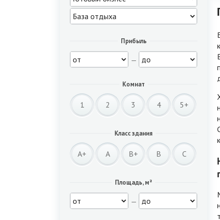
Прибыль
—
Комнат
1
2
3
4
5+
Класс здания
A+
A
B+
B
C
Площадь, м²
—