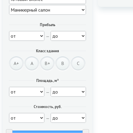
Прибыль
—
Класс здания
A+
A
B+
B
C
Площадь, м²
—
Стоимость, руб.
—