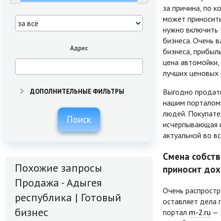
за причина, по 
может приносить
нужно включить 
бизнеса. Очень 
Адрес
бизнеса, прибыл
цена автомойки,
лучших ценовых 
Выгодно продать
ДОПОЛНИТЕЛЬНЫЕ ФИЛЬТРЫ
нашим порталом 
людей. Покупате
Поиск
исчерпывающая и
актуальной во вс
Смена собств
Похожие запросы
приносит до
Продажа - Адыгея
Очень распростр
республика | Готовый
оставляет дела 
бизнес
портал
m-2.ru
— 