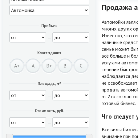
Продажа а
Автомойки являю
Прибыль
многих других о
Известно, что о
—
наличные средст
семье может быть
Класс здания
всё больше и бо
услугами автомо
A+
A
B+
B
C
течение быстрог
наблюдается деф
не освобождает 
Площадь, м²
продать автомой
—
m-2.ru создан с
готовый бизнес.
Стоимость, руб.
Что следует 
—
Все виды бизнес
внимание при пок